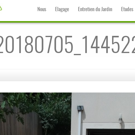
Nous
Elagage
Entretien du Jardin
Etudes
20180705_14452