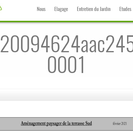
Nous
Elagage
Entretien du Jardin
Etudes
620094624aac24
0001