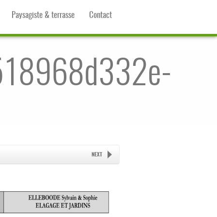
Paysagiste & terrasse
Contact
518968d332e-
NEXT