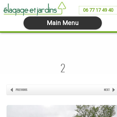
06 77 17 49 40
Main Menu
2
PREVIOUS
NEXT