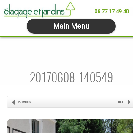
06 77 17 49 40
Main Menu
20170608_140549
PREVIOUS
NEXT