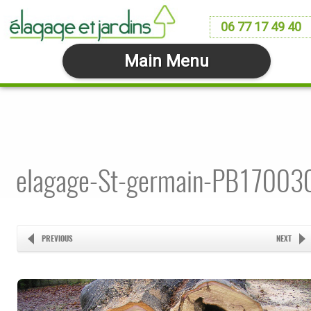
06 77 17 49 40
Main Menu
elagage-St-germain-PB17003
PREVIOUS
NEXT